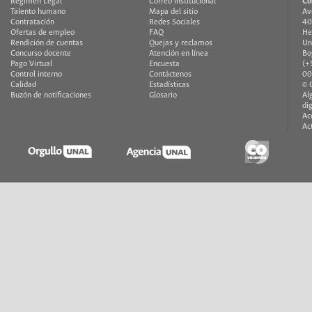
Régimen Legal
Correo institucional
Co
Talento humano
Mapa del sitio
Av
Contratación
Redes Sociales
40
Ofertas de empleo
FAQ
He
Rendición de cuentas
Quejas y reclamos
Un
Concurso docente
Atención en línea
Bo
Pago Virtual
Encuesta
(+
Control interno
Contáctenos
00
Calidad
Estadísticas
© 
Buzón de notificaciones
Glosario
Al
di
Ac
Ac