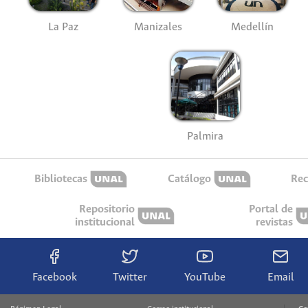
La Paz
Manizales
Medellín
Palmira
Bibliotecas
Catálogo
Rec
Repositorio
Portal de
institucional
revistas
Facebook
Twitter
YouTube
Email