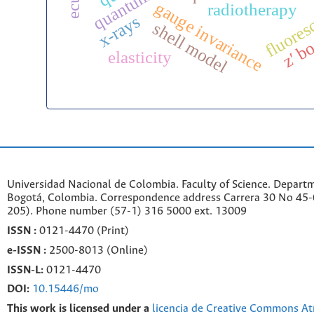
gauge invariance
fluores
radiotherapy
x-rays
shell model
z′ b
elasticity
Universidad Nacional de Colombia. Faculty of Science. Departm
Bogotá, Colombia. C
orrespondence a
ddr
ess
Carrera 30 No 45-0
205). Phone number
(57-1) 316 5000 ext. 13009
ISSN :
0121-4470 (Print)
e-
ISSN :
2500-8013 (
Online)
ISSN-L:
0121-4470
DOI:
10.15446/mo
This work is licensed under a
licencia de Creative Commons At