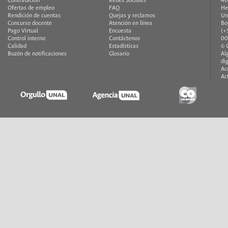
Contratación
Redes Sociales
40
Ofertas de empleo
FAQ
He
Rendición de cuentas
Quejas y reclamos
Un
Concurso docente
Atención en línea
Bo
Pago Virtual
Encuesta
(+
Control interno
Contáctenos
00
Calidad
Estadísticas
© 
Buzón de notificaciones
Glosario
Al
di
Ac
Ac