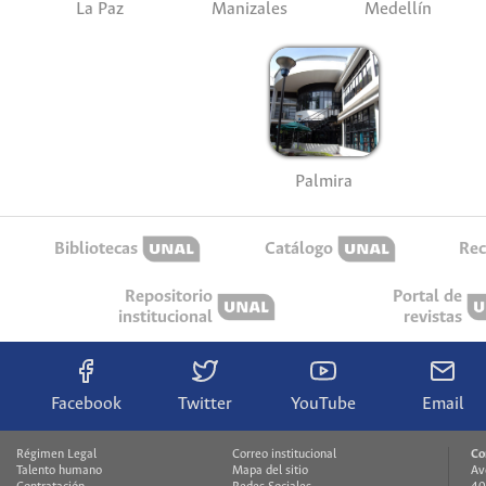
La Paz
Manizales
Medellín
Palmira
Bibliotecas
Catálogo
Rec
Repositorio
Portal de
institucional
revistas
Facebook
Twitter
YouTube
Email
Régimen Legal
Correo institucional
Co
Talento humano
Mapa del sitio
Av