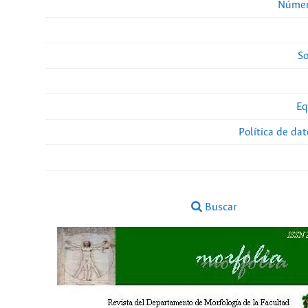
Númer
So
Eq
Política de da
Buscar