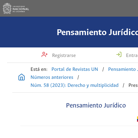
Pensamiento Jurídic
Registrarse
Entra
Está en:
Portal de Revistas UN
/
Pensamiento J
Números anteriores
/
Núm. 58 (2023): Derecho y multiplicidad
/
Pres
Pensamiento Jurídico