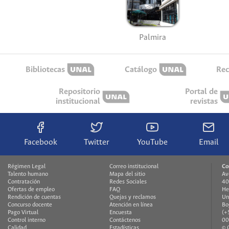
Palmira
Bibliotecas
Catálogo
Rec
Repositorio
Portal de
institucional
revistas
Facebook
Twitter
YouTube
Email
Régimen Legal
Correo institucional
Co
Talento humano
Mapa del sitio
Av
Contratación
Redes Sociales
40
Ofertas de empleo
FAQ
He
Rendición de cuentas
Quejas y reclamos
Un
Concurso docente
Atención en línea
Bo
Pago Virtual
Encuesta
(+
Control interno
Contáctenos
00
Calidad
Estadísticas
© 