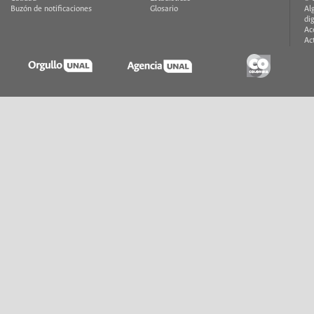
Buzón de notificaciones
Glosario
Al
di
Ac
Ac