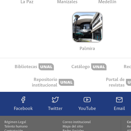
La Paz
Manizales
Medellín
Palmira
Bibliotecas
Catálogo
Rec
Repositorio
Portal de
institucional
revistas
Facebook
Twitter
YouTube
Email
Régimen Legal
Correo institucional
Co
Talento humano
Mapa del sitio
Av