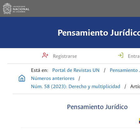
Pensamiento Jurídic
Registrarse
Entra
Está en:
Portal de Revistas UN
/
Pensamiento J
Números anteriores
/
Núm. 58 (2023): Derecho y multiplicidad
/
Artí
Pensamiento Jurídico