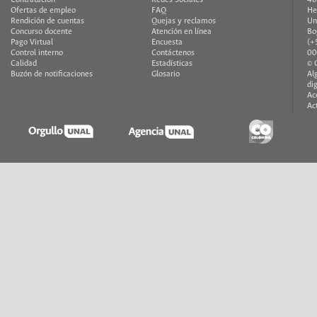
Contratación
Redes Sociales
40
Ofertas de empleo
FAQ
He
Rendición de cuentas
Quejas y reclamos
Un
Concurso docente
Atención en línea
Bo
Pago Virtual
Encuesta
(+
Control interno
Contáctenos
00
Calidad
Estadísticas
© 
Buzón de notificaciones
Glosario
Al
di
Ac
Ac