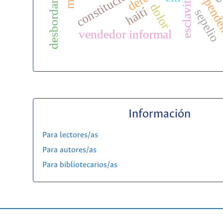
desbordamiento
independ
constitución
esclavitud
dolor
haití
sepelio
vendedor informal
Información
Para lectores/as
Para autores/as
Para bibliotecarios/as