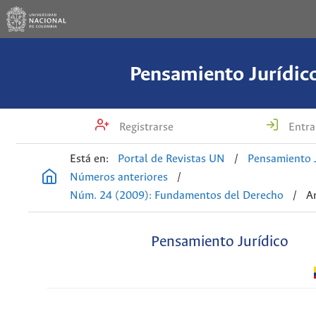
Pensamiento Jurídic
Registrarse
Entra
Está en:
Portal de Revistas UN
/
Pensamiento J
Números anteriores
/
Núm. 24 (2009): Fundamentos del Derecho
/
A
Pensamiento Jurídico