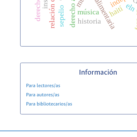
c
el
haití
sepelio
música
far
historia
Información
Para lectores/as
Para autores/as
Para bibliotecarios/as