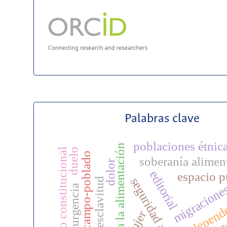
Palabras clave
poblaciones étn
derecho a la alimentación
derecho constitucional
duelo
relación campo-poblado
soberanía alimen
dolor
editorial
espacio p
seguridad alimentaria
esclavitud
migracione
insurgencia
independ
mujer