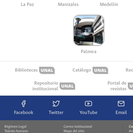
La Paz
Manizales
Medellín
Palmira
Bibliotecas
Catálogo
Rec
Repositorio
Portal de
institucional
revistas
Facebook
Twitter
YouTube
Email
Régimen Legal
Correo institucional
Co
Talento humano
Mapa del sitio
Av