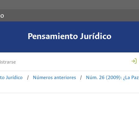
co
Pensamiento Jurídico
strarse
o Jurídico
/
Números anteriores
/
Núm. 26 (2009): ¿La Paz 