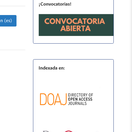
¡Convocatorias!
n (es)
Indexada en: