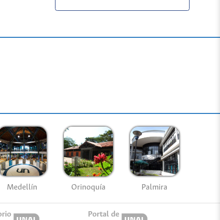
Medellín
Palmira
Orinoquía
orio
Portal de