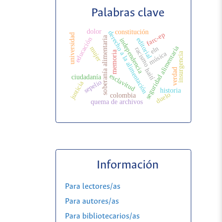
Palabras clave
dolor
constitución
derecho a la alimentación
farc-ep
universidad
soberanía alimentaria
educación
editorial
independencia
seguridad alimentaria
eln
mujer
racismo
memoria
música
insurgencia
haití
verdad
esclavitud
ciudadanía
sepelio
justicia
historia
duelo
colombia
quema de archivos
Información
Para lectores/as
Para autores/as
Para bibliotecarios/as