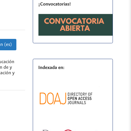
¡Convocatorias!
n (es)
ucación
n de y
Indexada en:
cación y