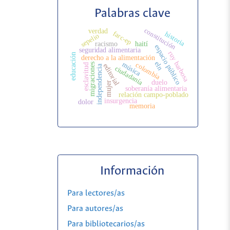
Palabras clave
constitución
verdad
farc-ep
historia
sepelio
racismo
haití
espacio público
seguridad alimentaria
ruy barbosa
educación
derecho a la alimentación
eln
música
colombia
migraciones
editorial
esclavitud
independencia
ciudadanía
duelo
mujer
soberanía alimentaria
relación campo-poblado
insurgencia
dolor
memoria
Información
Para lectores/as
Para autores/as
Para bibliotecarios/as