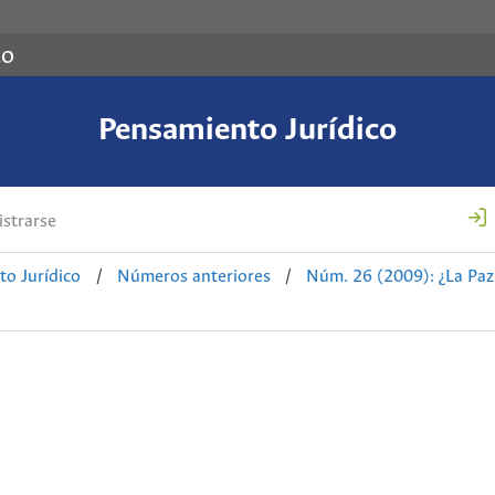
co
Pensamiento Jurídico
strarse
o Jurídico
/
Números anteriores
/
Núm. 26 (2009): ¿La Paz 