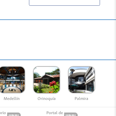
Medellín
Palmira
Orinoquía
orio
Portal de