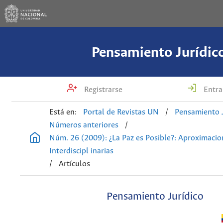
Pensamiento Jurídic
Registrarse
Entra
Está en:
Portal de Revistas UN
/
Pensamiento J
Números anteriores
/
Núm. 26 (2009): ¿La Paz es Posible?: Aproximacio
Interdiscipl inarias
/
Artículos
Pensamiento Jurídico