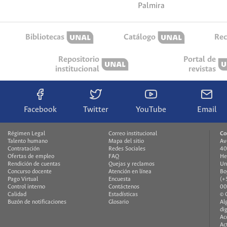
Palmira
Bibliotecas
Catálogo
Rec
Repositorio
Portal de
institucional
revistas
Facebook
Twitter
YouTube
Email
Régimen Legal
Correo institucional
Co
Talento humano
Mapa del sitio
Av
Contratación
Redes Sociales
40
Ofertas de empleo
FAQ
He
Rendición de cuentas
Quejas y reclamos
Un
Concurso docente
Atención en línea
Bo
Pago Virtual
Encuesta
(+
Control interno
Contáctenos
00
Calidad
Estadísticas
© 
Buzón de notificaciones
Glosario
Al
di
Ac
Ac