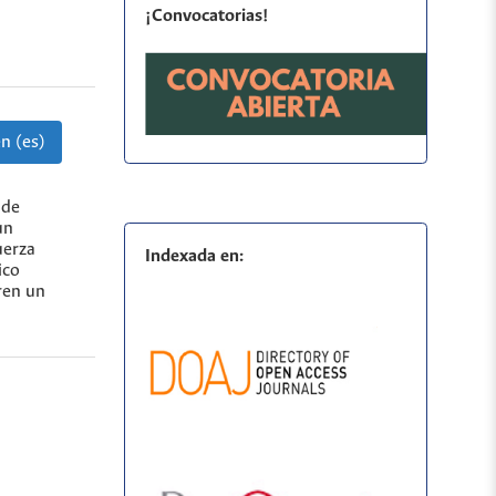
¡Convocatorias!
n (es)
 de
un
uerza
Indexada en:
ico
ren un