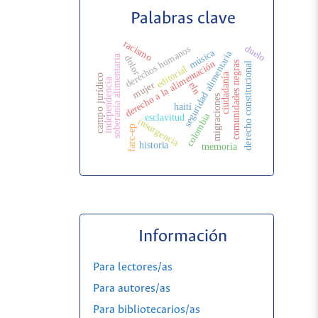
Palabras clave
racismo
duelo
derechos humanos
música
seguridad alimentaria
soberanía alimentaria
dolor
derecho a la alimentación
comunidades negras
derecho constitucional
editorial
ciudadanía
campo jurídico
independencia
mujer
eln
migraciones
haití
colombia
esclavitud
insurgencia
farc-ep
historia
memoria
Información
Para lectores/as
Para autores/as
Para bibliotecarios/as