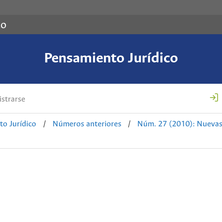
co
Pensamiento Jurídico
strarse
o Jurídico
/
Números anteriores
/
Núm. 27 (2010): Nuevas 