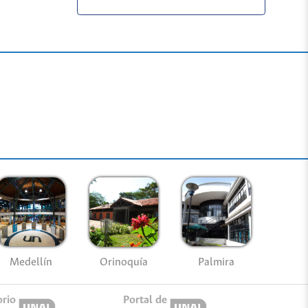
Medellín
Palmira
Orinoquía
orio
Portal de