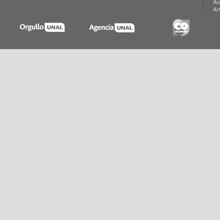
Ac
Ac