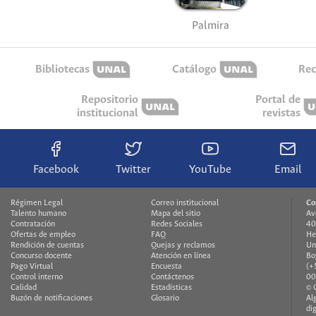
Palmira
Bibliotecas
Catálogo
Rec
Repositorio
Portal de
institucional
revistas
Facebook
Twitter
YouTube
Email
Régimen Legal
Correo institucional
Co
Talento humano
Mapa del sitio
Av
Contratación
Redes Sociales
40
Ofertas de empleo
FAQ
He
Rendición de cuentas
Quejas y reclamos
Un
Concurso docente
Atención en línea
Bo
Pago Virtual
Encuesta
(+
Control interno
Contáctenos
00
Calidad
Estadísticas
© 
Buzón de notificaciones
Glosario
Al
di