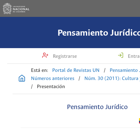
Pensamiento Jurídic
Registrarse
Entra
Está en:
Portal de Revistas UN
/
Pensamiento J
Números anteriores
/
Núm. 30 (2011): Cultura
/
Presentación
Pensamiento Jurídico