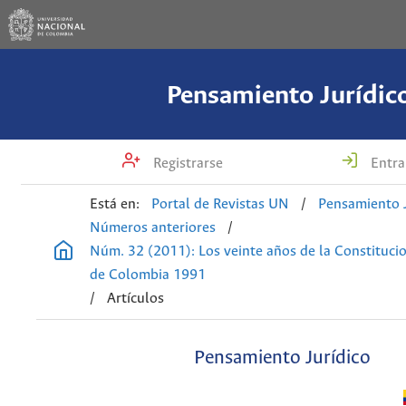
Pensamiento Jurídic
Registrarse
Entra
Está en:
Portal de Revistas UN
/
Pensamiento J
Números anteriores
/
Núm. 32 (2011): Los veinte años de la Constitucio
de Colombia 1991
/
Artículos
Pensamiento Jurídico