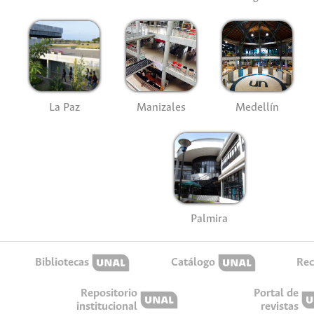
La Paz
Manizales
Medellín
Palmira
Bibliotecas
Catálogo
Rec
Repositorio
Portal de
institucional
revistas