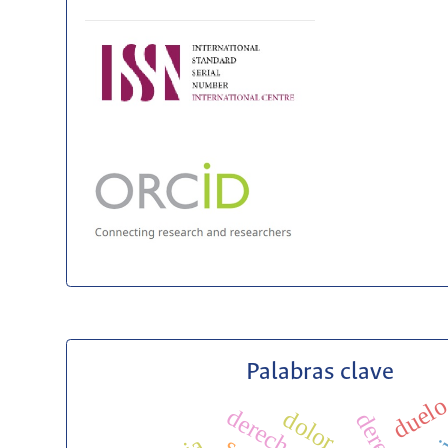
Palabras clave
duel
dolor