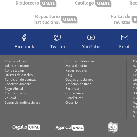
Bibliotecas
Catálogo
Rec
Repositorio
Portal de
institucional
revistas
Facebook
Twitter
YouTube
Email
Régimen Legal
Correo institucional
Co
Talento humano
Mapa del sitio
Av
Contratación
Redes Sociales
40
Ofertas de empleo
FAQ
He
Rendición de cuentas
Quejas y reclamos
Un
Concurso docente
Atención en línea
Bo
Pago Virtual
Encuesta
(+
Control interno
Contáctenos
00
Calidad
Estadísticas
© 
Buzón de notificaciones
Glosario
Al
di
Ac
Ac