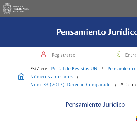
Pensamiento Jurídic
Registrarse
Entra
Está en:
Portal de Revistas UN
/
Pensamiento J
Números anteriores
/
Núm. 33 (2012): Derecho Comparado
/
Artícul
Pensamiento Jurídico