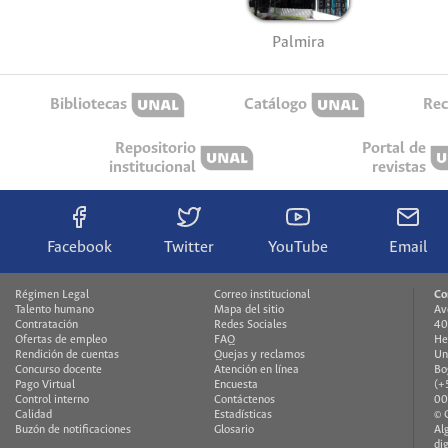
Palmira
Bibliotecas
Catálogo
Rec
Repositorio
Portal de
institucional
revistas
Facebook
Twitter
YouTube
Email
Régimen Legal
Correo institucional
Co
Talento humano
Mapa del sitio
Av
Contratación
Redes Sociales
40
Ofertas de empleo
FAQ
He
Rendición de cuentas
Quejas y reclamos
Un
Concurso docente
Atención en línea
Bo
Pago Virtual
Encuesta
(+
Control interno
Contáctenos
00
Calidad
Estadísticas
© 
Buzón de notificaciones
Glosario
Al
di