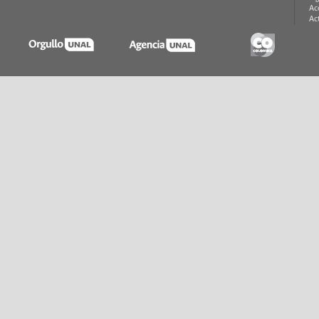
Ac
Ac