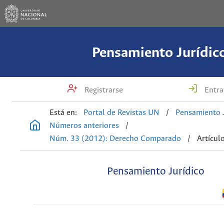
Pensamiento Jurídic
Registrarse
Entra
Está en:
Portal de Revistas UN
/
Pensamiento J
Números anteriores
/
Núm. 33 (2012): Derecho Comparado
/
Artícul
Pensamiento Jurídico