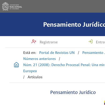
Pensamiento Jurídic
Registrarse
Entra
Está en:
Portal de Revistas UN
/
Pensamiento J
Números anteriores
/
Núm. 21 (2008): Derecho Procesal Penal: Una mi
Europea
/
Artículos
Pensamiento Jurídico