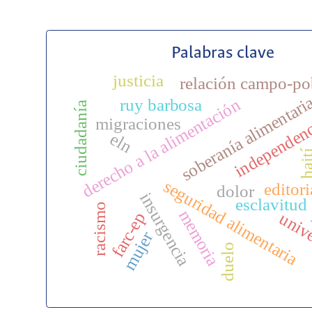
Palabras clave
justicia
relación campo-po
soberanía alimentari
derecho a la alimentación
ruy barbosa
ciudadanía
independen
migraciones
eln
hai
seguridad alimentaria
editori
dolor
insurgencia
esclavitud
racismo
memoria
farc-ep
univ
mujer
duelo