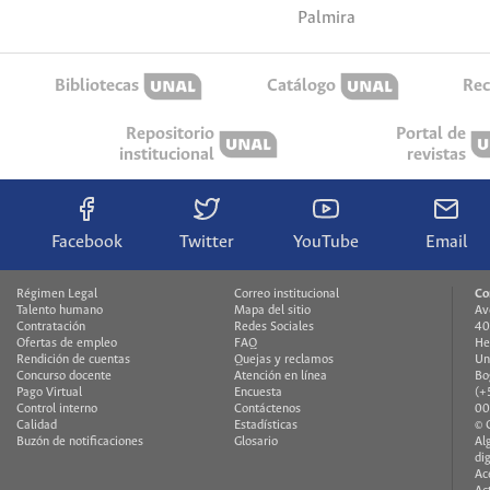
Palmira
Bibliotecas
Catálogo
Rec
Repositorio
Portal de
institucional
revistas
Facebook
Twitter
YouTube
Email
Régimen Legal
Correo institucional
Co
Talento humano
Mapa del sitio
Av
Contratación
Redes Sociales
40
Ofertas de empleo
FAQ
He
Rendición de cuentas
Quejas y reclamos
Un
Concurso docente
Atención en línea
Bo
Pago Virtual
Encuesta
(+
Control interno
Contáctenos
00
Calidad
Estadísticas
© 
Buzón de notificaciones
Glosario
Al
di
Ac