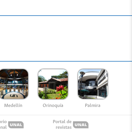
Medellín
Palmira
Orinoquía
orio
Portal de
onal
revistas