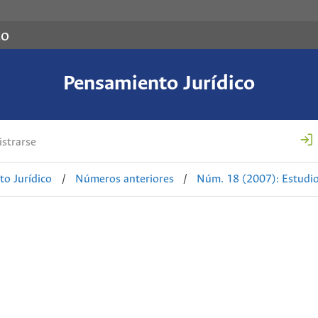
co
Pensamiento Jurídico
strarse
o Jurídico
/
Números anteriores
/
Núm. 18 (2007): Estudi