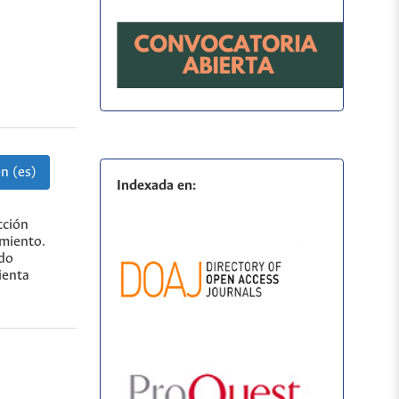
n (es)
Indexada en:
cción
imiento.
ado
ienta