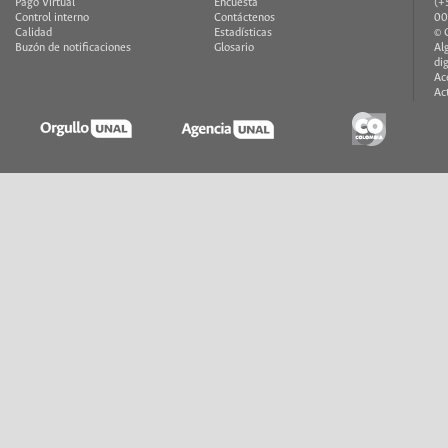
Pago Virtual
Encuesta
(+
Control interno
Contáctenos
00
Calidad
Estadísticas
© 
Buzón de notificaciones
Glosario
Al
di
Ac
Ac