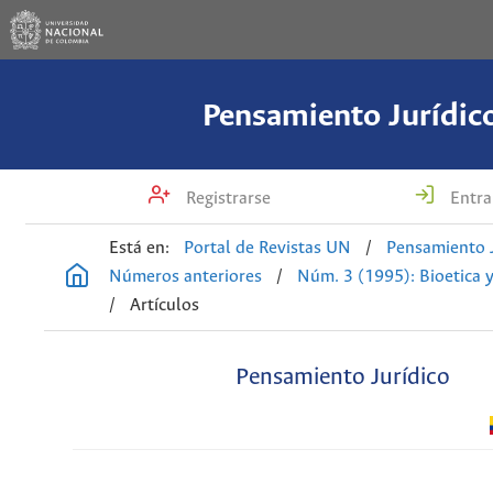
Pensamiento Jurídic
Registrarse
Entra
Está en:
Portal de Revistas UN
/
Pensamiento J
Números anteriores
/
Núm. 3 (1995): Bioetica 
/
Artículos
Pensamiento Jurídico