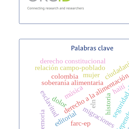
Palabras clave
derecho constitucional
ciudadan
seguridad 
relación campo-poblado
mujer
derecho a la alimentació
colombia
soberanía alimentaria
haití
música
esclavitud
historia
dolor
independ
eln
migraciones
editorial
edu
memoria
farc-ep