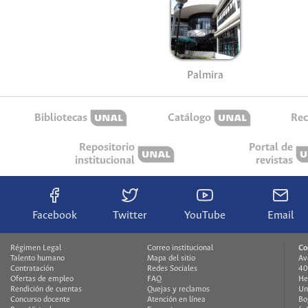
Palmira
Bibliotecas
Catálogo
Rec
Repositorio
Portal de
institucional
revistas
Facebook
Twitter
YouTube
Email
Régimen Legal
Correo institucional
Co
Talento humano
Mapa del sitio
Av
Contratación
Redes Sociales
40
Ofertas de empleo
FAQ
He
Rendición de cuentas
Quejas y reclamos
Un
Concurso docente
Atención en línea
Bo