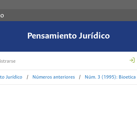
co
Pensamiento Jurídico
strarse
o Jurídico
/
Números anteriores
/
Núm. 3 (1995): Bioetica