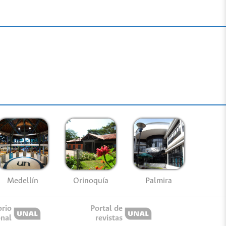
Medellín
Palmira
Orinoquía
orio
Portal de
onal
revistas