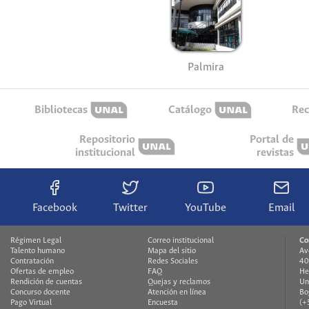
Palmira
Bibliotecas
Catálogo
Rec
Repositorio
Portal de
institucional
revistas
Facebook
Twitter
YouTube
Email
Régimen Legal
Correo institucional
Co
Talento humano
Mapa del sitio
Av
Contratación
Redes Sociales
40
Ofertas de empleo
FAQ
He
Rendición de cuentas
Quejas y reclamos
Un
Concurso docente
Atención en línea
Bo
Pago Virtual
Encuesta
(+