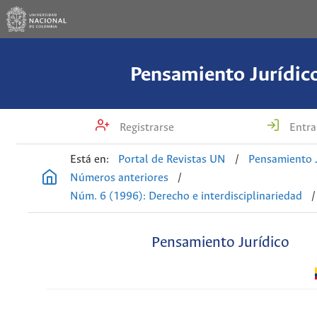
Pensamiento Jurídic
Registrarse
Entra
Está en:
Portal de Revistas UN
/
Pensamiento J
Números anteriores
/
Núm. 6 (1996): Derecho e interdisciplinariedad
/
Pensamiento Jurídico