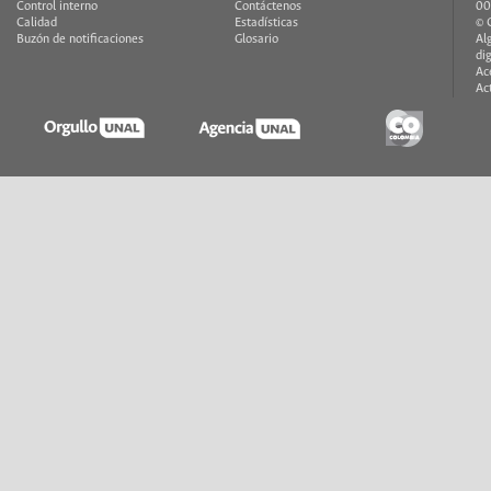
Control interno
Contáctenos
00
Calidad
Estadísticas
© 
Buzón de notificaciones
Glosario
Al
di
Ac
Ac