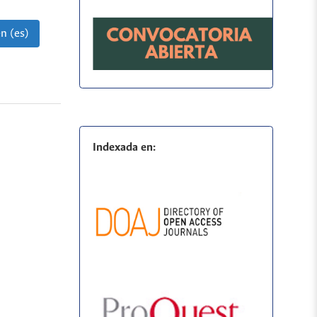
n (es)
Indexada en: