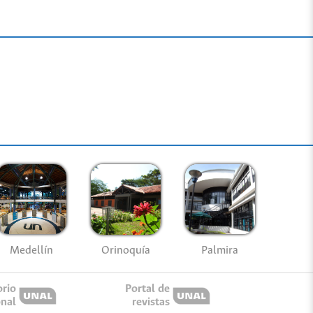
Medellín
Palmira
Orinoquía
orio
Portal de
onal
revistas