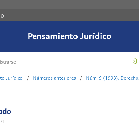
co
Pensamiento Jurídico
strarse
o Jurídico
/
Números anteriores
/
Núm. 9 (1998): Derech
cado
01