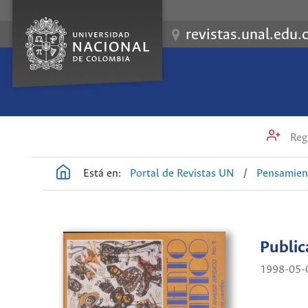
revistas.unal.edu.
Regi
Está en:
Portal de Revistas UN
/
Pensamient
Publi
1998-05-