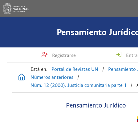
Pensamiento Jurídic
Registrarse
Entra
Está en:
Portal de Revistas UN
/
Pensamiento J
Números anteriores
/
Núm. 12 (2000): Justicia comunitaria parte 1
/
Pensamiento Jurídico