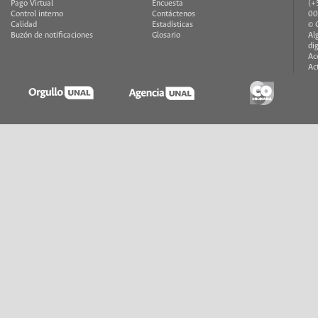
Pago Virtual
Encuesta
(+
Control interno
Contáctenos
00
Calidad
Estadísticas
© 
Buzón de notificaciones
Glosario
Al
di
Ac
Ac