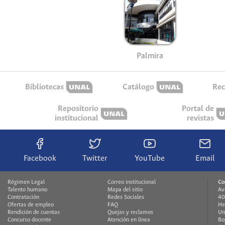
Palmira
Bibliotecas
Catálogo
Rec
Repositorio
Portal de
institucional
revistas
Facebook
Twitter
YouTube
Email
Régimen Legal
Correo institucional
Co
Talento humano
Mapa del sitio
Av
Contratación
Redes Sociales
40
Ofertas de empleo
FAQ
He
Rendición de cuentas
Quejas y reclamos
Un
Concurso docente
Atención en línea
Bo