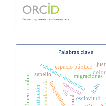
Palabras clave
just
soberanía alimentaria
espacio público
dolor
sepelio
migraciones
buen nombre
segur
ciudadanía
independencia
memoria
haití
constitución
eln
editorial
esclavitud