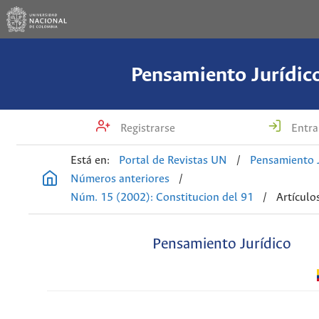
Pensamiento Jurídic
Registrarse
Entra
Está en:
Portal de Revistas UN
/
Pensamiento J
Números anteriores
/
Núm. 15 (2002): Constitucion del 91
/
Artículo
Pensamiento Jurídico