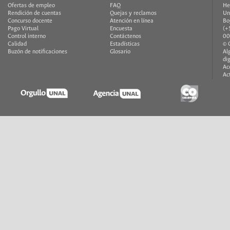
Ofertas de empleo
FAQ
He
Rendición de cuentas
Quejas y reclamos
Un
Concurso docente
Atención en línea
Bo
Pago Virtual
Encuesta
(+
Control interno
Contáctenos
00
Calidad
Estadísticas
© 
Buzón de notificaciones
Glosario
Al
di
Ac
Ac