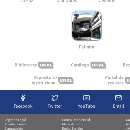
La Paz
Manizales
Medellín
Palmira
Bibliotecas
Catálogo
Rec
Repositorio
Portal de
institucional
revistas
Facebook
Twitter
YouTube
Email
Régimen Legal
Correo institucional
Co
Talento humano
Mapa del sitio
Av
Contratación
Redes Sociales
40