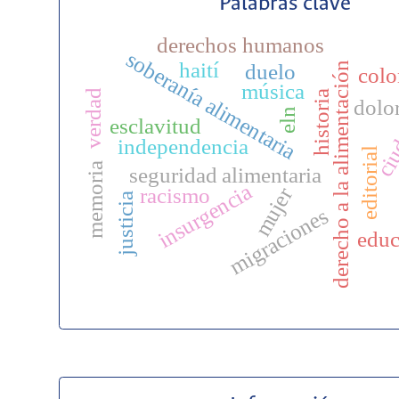
Palabras clave
derechos humanos
soberanía alimentaria
haití
duelo
derecho a la alimentación
col
música
ciu
verdad
historia
dolo
eln
esclavitud
independencia
editorial
memoria
seguridad alimentaria
insurgencia
mujer
racismo
justicia
migraciones
educ