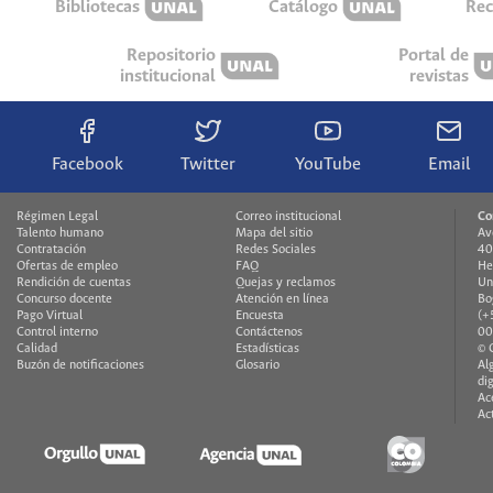
Bibliotecas
Catálogo
Rec
Repositorio
Portal de
institucional
revistas
Facebook
Twitter
YouTube
Email
Régimen Legal
Correo institucional
Co
Talento humano
Mapa del sitio
Av
Contratación
Redes Sociales
40
Ofertas de empleo
FAQ
He
Rendición de cuentas
Quejas y reclamos
Un
Concurso docente
Atención en línea
Bo
Pago Virtual
Encuesta
(+
Control interno
Contáctenos
00
Calidad
Estadísticas
© 
Buzón de notificaciones
Glosario
Al
di
Ac
Ac