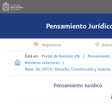
Pensamiento Jurídic
Registrarse
Entra
Está en:
Portal de Revistas UN
/
Pensamiento J
Números anteriores
/
Núm. 36 (2013): Derecho, Constitución y Justicia
Pensamiento Jurídico