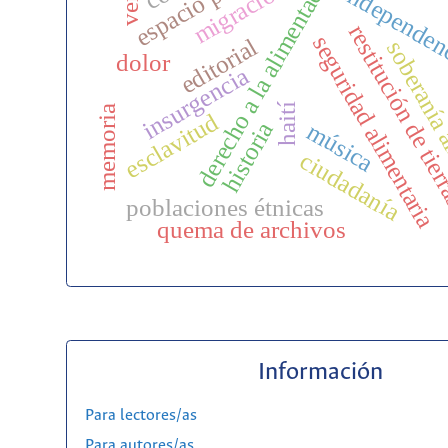
derecho a la alimentación
migraciones
independen
restitución de tie
seguridad alimentaria
editorial
soberanía 
dolor
insurgencia
haití
memoria
esclavitud
historia
música
ciudadanía
poblaciones étnicas
quema de archivos
Información
Para lectores/as
Para autores/as