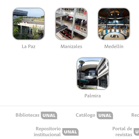
La Paz
Manizales
Medellín
Palmira
Bibliotecas
Catálogo
Rec
Repositorio
Portal de
institucional
revistas