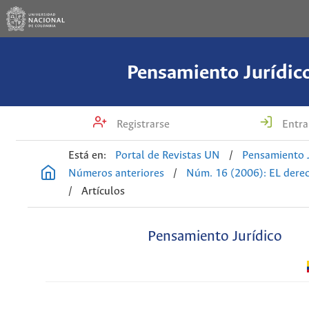
Pensamiento Jurídic
Registrarse
Entra
Está en:
Portal de Revistas UN
/
Pensamiento J
Números anteriores
/
Núm. 16 (2006): EL dere
/
Artículos
Pensamiento Jurídico