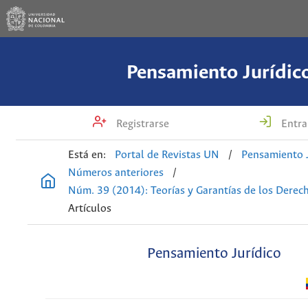
Pensamiento Jurídic
Registrarse
Entra
Está en:
Portal de Revistas UN
/
Pensamiento J
Números anteriores
/
Núm. 39 (2014): Teorías y Garantías de los Derec
Artículos
Pensamiento Jurídico