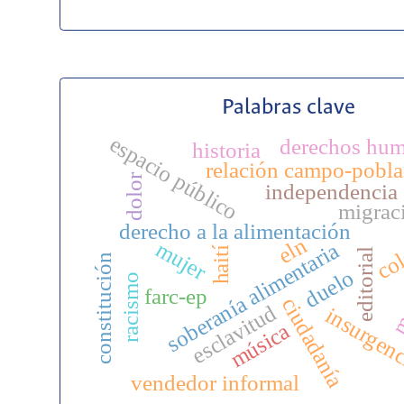
Palabras clave
espacio público
derechos hu
historia
relación campo-pobl
dolor
independencia
migrac
derecho a la alimentación
co
eln
mujer
soberanía alimentaria
haití
editorial
constitución
me
duelo
racismo
farc-ep
ciudadanía
esclavitud
insurgen
música
vendedor informal