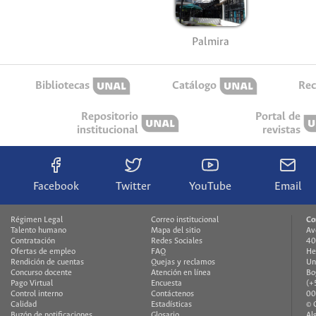
Palmira
Bibliotecas
Catálogo
Rec
Repositorio
Portal de
institucional
revistas
Facebook
Twitter
YouTube
Email
Régimen Legal
Correo institucional
Co
Talento humano
Mapa del sitio
Av
Contratación
Redes Sociales
40
Ofertas de empleo
FAQ
He
Rendición de cuentas
Quejas y reclamos
Un
Concurso docente
Atención en línea
Bo
Pago Virtual
Encuesta
(+
Control interno
Contáctenos
00
Calidad
Estadísticas
© 
Buzón de notificaciones
Glosario
Al