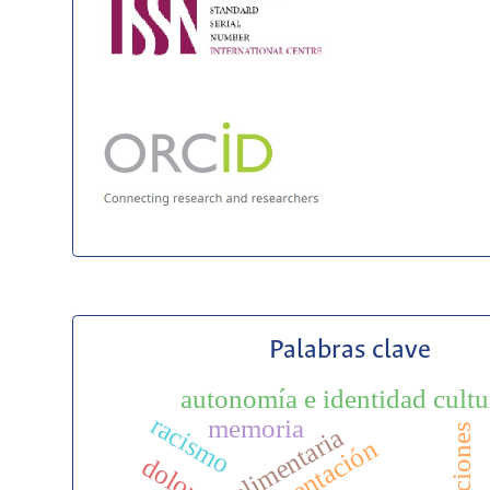
Palabras clave
autonomía e identidad cultu
racismo
memoria
migraciones
dolor