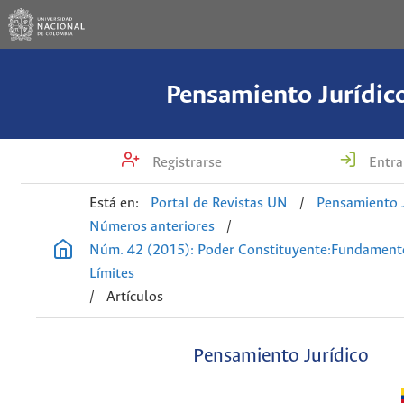
Pensamiento Jurídic
Registrarse
Entra
Está en:
Portal de Revistas UN
/
Pensamiento J
Números anteriores
/
Núm. 42 (2015): Poder Constituyente:Fundament
Límites
/
Artículos
Pensamiento Jurídico