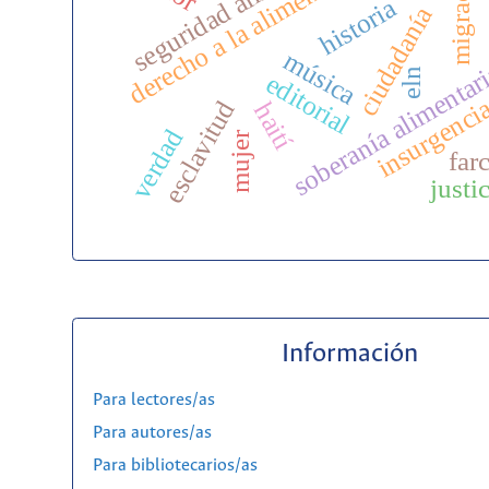
seguridad alimentaria
derecho a la alimentación
historia
ciudadanía
música
soberanía alimentar
eln
editorial
insurgenci
esclavitud
haití
verdad
mujer
far
justi
Información
Para lectores/as
Para autores/as
Para bibliotecarios/as