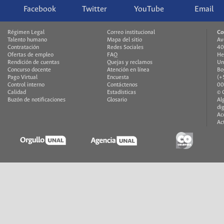
Facebook
Twitter
YouTube
Email
Régimen Legal
Correo institucional
Co
Talento humano
Mapa del sitio
Av
Contratación
Redes Sociales
40
Ofertas de empleo
FAQ
He
Rendición de cuentas
Quejas y reclamos
Un
Concurso docente
Atención en línea
Bo
Pago Virtual
Encuesta
(+
Control interno
Contáctenos
00
Calidad
Estadísticas
© 
Buzón de notificaciones
Glosario
Al
di
Ac
Ac