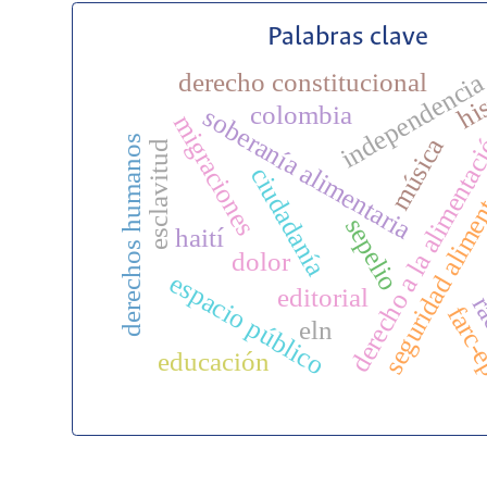
Palabras clave
his
derecho constitucional
independenci
colombia
soberanía alimentaria
migraciones
derecho a la alimenta
derechos humanos
música
esclavitud
seguridad alime
ciudadanía
sepelio
haití
dolor
espacio público
editorial
ra
farc
eln
educación