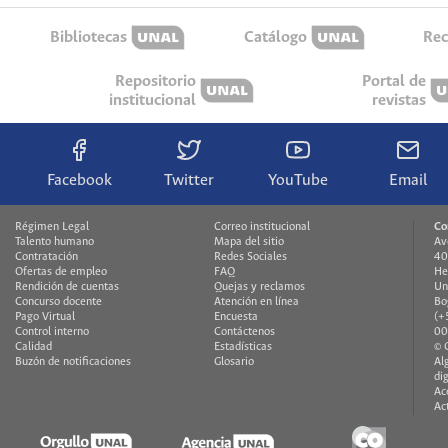
Bibliotecas
Catálogo
Rec
Repositorio
Portal de
institucional
revistas
Facebook
Twitter
YouTube
Email
Régimen Legal
Correo institucional
Co
Talento humano
Mapa del sitio
Av
Contratación
Redes Sociales
40
Ofertas de empleo
FAQ
He
Rendición de cuentas
Quejas y reclamos
Un
Concurso docente
Atención en línea
Bo
Pago Virtual
Encuesta
(+
Control interno
Contáctenos
00
Calidad
Estadísticas
© 
Buzón de notificaciones
Glosario
Al
di
Ac
Ac