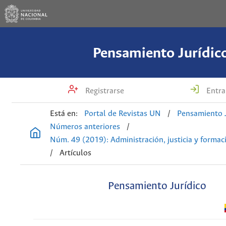
Pensamiento Jurídic
Registrarse
Entra
Está en:
Portal de Revistas UN
/
Pensamiento J
Números anteriores
/
Núm. 49 (2019): Administración, justicia y formaci
/
Artículos
Pensamiento Jurídico