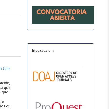
Indexada en:
n (en)
lación,
ca que
s que
ara
ios es,