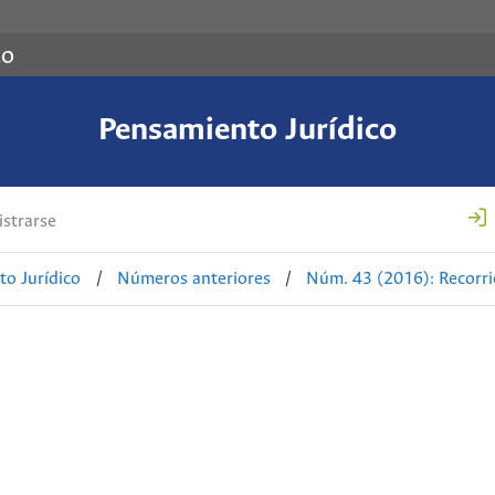
co
Pensamiento Jurídico
strarse
o Jurídico
/
Números anteriores
/
Núm. 43 (2016): Recorri