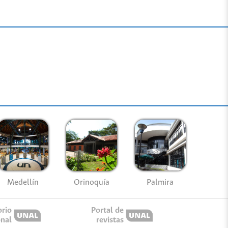
Medellín
Palmira
Orinoquía
orio
Portal de
onal
revistas