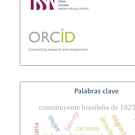
Palabras clave
constituyente brasileña de 182
farc-ep
migracione
mujer
esc
racismo