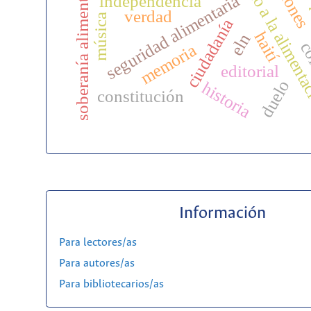
derecho a la aliment
soberanía alimentaria
seguridad alimentaria
independencia
verdad
música
ciudadanía
haití
eln
co
memoria
editorial
duelo
historia
constitución
Información
Para lectores/as
Para autores/as
Para bibliotecarios/as