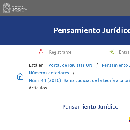
Pensamiento Jurídic
Registrarse
Entra
Está en:
Portal de Revistas UN
/
Pensamiento J
Números anteriores
/
Núm. 44 (2016): Rama Judicial de la teoría a la pr
Artículos
Pensamiento Jurídico