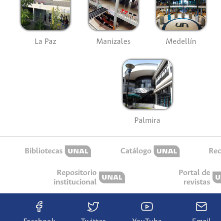
La Paz
Manizales
Medellín
Palmira
Bibliotecas
Catálogo
Rec
Repositorio
Portal de
institucional
revistas