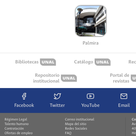
Palmira
Bibliotecas
Catálogo
Rec
Repositorio
Portal de
institucional
revistas
Facebook
Twitter
YouTube
Email
Régimen Legal
Correo institucional
Co
Talento humano
Mapa del sitio
Av
Contratación
Redes Sociales
40
Ofertas de empleo
FAQ
He