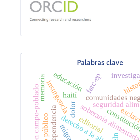
Palabras clave
educación
investig
farc-ep
memoria
histo
insurgencia
relación campo-poblado
haití
comunidades neg
seguridad alim
dolor
soberanía alimentari
independencia
esclav
constituci
espacio público
derecho a la alimentación
editorial
eln