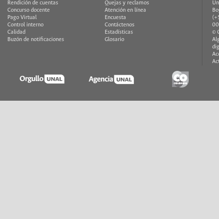
Rendición de cuentas
Quejas y reclamos
Un
Concurso docente
Atención en línea
Bo
Pago Virtual
Encuesta
(+
Control interno
Contáctenos
00
Calidad
Estadísticas
© 
Buzón de notificaciones
Glosario
Al
di
Ac
Ac