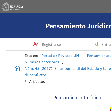
Pensamiento Jurídic
Registrarse
Entra
Está en:
Portal de Revistas UN
/
Pensamiento J
Números anteriores
/
Núm. 45 (2017): El ius puniendi del Estado y la r
de conflictos
/
Artículos
Pensamiento Jurídico