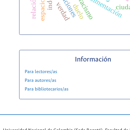
migraciones
racismo
verdad
duelo
ciud
Información
Para lectores/as
Para autores/as
Para bibliotecarios/as