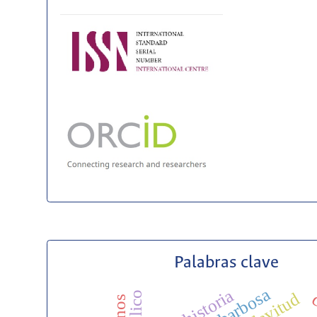
Palabras clave
ruy barbosa
historia
esclavitud