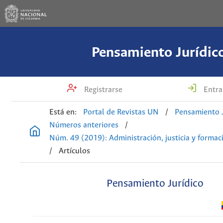
Pensamiento Jurídic
Registrarse
Entra
Está en:
Portal de Revistas UN
/
Pensamiento J
Números anteriores
/
Núm. 49 (2019): Administración, justicia y formaci
/
Artículos
Pensamiento Jurídico