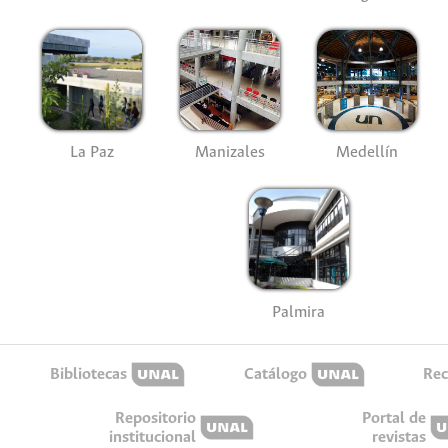
La Paz
Manizales
Medellín
Palmira
Bibliotecas
Catálogo
Rec
Repositorio
Portal de
institucional
revistas