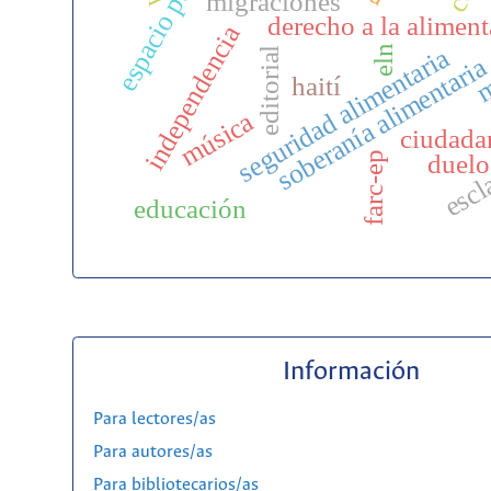
espacio público
migraciones
derecho a la alimen
independencia
seguridad alimentaria
eln
editorial
m
soberanía alimentaria
haití
música
ciudada
escl
duelo
farc-ep
educación
Información
Para lectores/as
Para autores/as
Para bibliotecarios/as