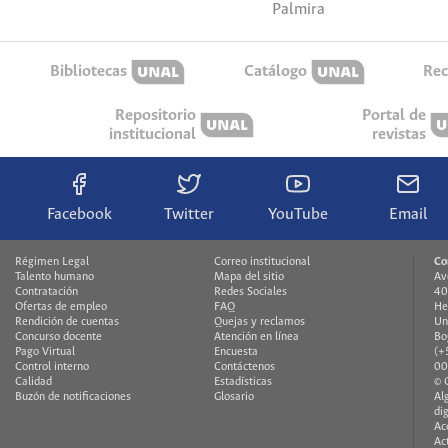
Palmira
Bibliotecas
Catálogo
Rec
Repositorio
Portal de
institucional
revistas
Facebook
Twitter
YouTube
Email
Régimen Legal
Correo institucional
Co
Talento humano
Mapa del sitio
Av
Contratación
Redes Sociales
40
Ofertas de empleo
FAQ
He
Rendición de cuentas
Quejas y reclamos
Un
Concurso docente
Atención en línea
Bo
Pago Virtual
Encuesta
(+
Control interno
Contáctenos
00
Calidad
Estadísticas
© 
Buzón de notificaciones
Glosario
Al
di
Ac
Ac