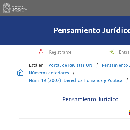
Pensamiento Jurídic
Registrarse
Entra
Está en:
Portal de Revistas UN
/
Pensamiento J
Números anteriores
/
Núm. 19 (2007): Derechos Humanos y Politica
/
Pensamiento Jurídico