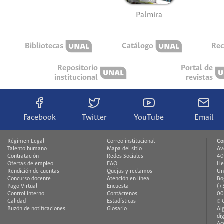
Palmira
Bibliotecas
Catálogo
Rec
Repositorio
Portal de
institucional
revistas
Facebook
Twitter
YouTube
Email
Régimen Legal
Correo institucional
Co
Talento humano
Mapa del sitio
Av
Contratación
Redes Sociales
40
Ofertas de empleo
FAQ
He
Rendición de cuentas
Quejas y reclamos
Un
Concurso docente
Atención en línea
Bo
Pago Virtual
Encuesta
(+
Control interno
Contáctenos
00
Calidad
Estadísticas
© 
Buzón de notificaciones
Glosario
Al
di
Ac