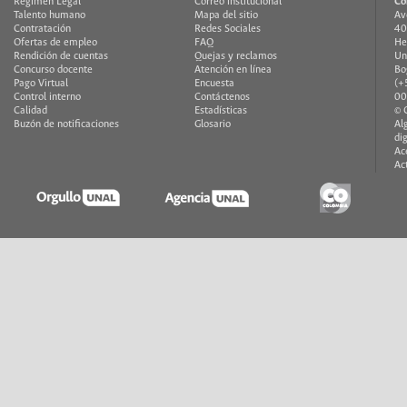
Régimen Legal
Correo institucional
Co
Talento humano
Mapa del sitio
Av
Contratación
Redes Sociales
40
Ofertas de empleo
FAQ
He
Rendición de cuentas
Quejas y reclamos
Un
Concurso docente
Atención en línea
Bo
Pago Virtual
Encuesta
(+
Control interno
Contáctenos
00
Calidad
Estadísticas
© 
Buzón de notificaciones
Glosario
Al
di
Ac
Ac