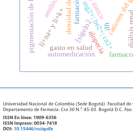
densidad de estados
cationes del gr
pigmentación de la piel
antibióticos
farmacéutico
mg2+; be2+; ca2+
li+na+ y li+k+
diálisis r
[sige]o2
dft
alopecia
gasto en salud
automedicación
farmaco
Universidad Nacional de Colombia (Sede Bogotá). Facultad de 
Departamento de Farmacia. Cra 30 N.° 45-03. Bogotá D.C. Fa
ISSN En línea:
1909-6356
ISSN Impreso:
0034-7418
DOI:
10.15446/rcciquifa