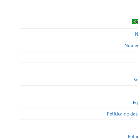
N
Númer
So
Eq
Política de da
Enla