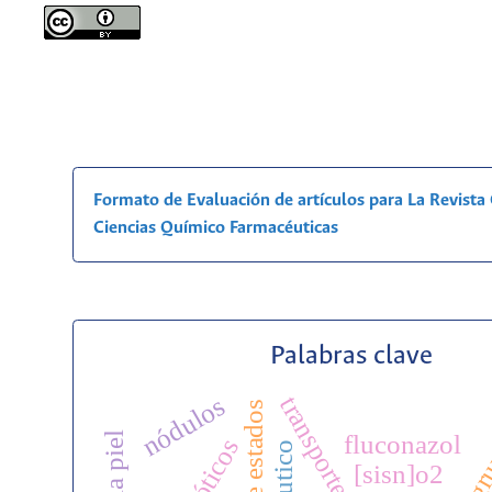
Formato de Evaluación de artículos para La Revist
Ciencias Químico Farmacéuticas
Palabras clave
nódulos
transporte iónico
fluconazol
[sisn]o2