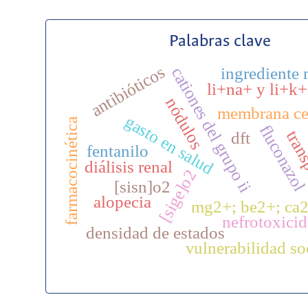
Palabras clave
antibióticos
ingrediente 
cationes del grupo ii
li+na+ y li+k+
nódulos
membrana ce
gasto en salud
farmacocinética
fluconazo
trans
dft
fentanilo
diálisis renal
[sige]o2
[sisn]o2
alopecia
mg2+; be2+; ca
nefrotoxici
densidad de estados
vulnerabilidad so