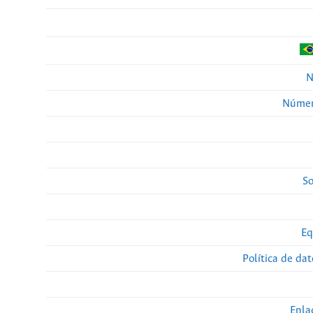
N
Númer
So
Eq
Política de da
Enla