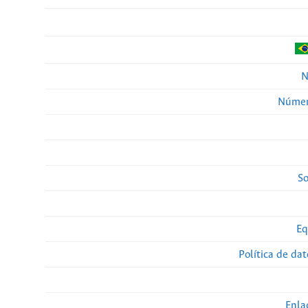
N
Númer
So
Eq
Política de da
Enla