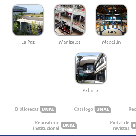
La Paz
Manizales
Medellín
Palmira
Bibliotecas
Catálogo
Rec
Repositorio
Portal de
institucional
revistas