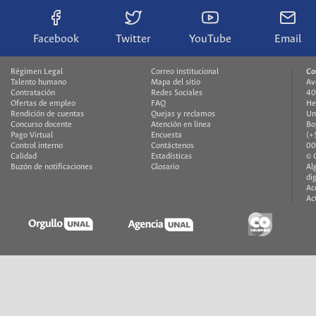
Facebook
Twitter
YouTube
Email
Régimen Legal
Correo institucional
Co
Talento humano
Mapa del sitio
Av
Contratación
Redes Sociales
40
Ofertas de empleo
FAQ
He
Rendición de cuentas
Quejas y reclamos
Un
Concurso docente
Atención en línea
Bo
Pago Virtual
Encuesta
(+
Control interno
Contáctenos
00
Calidad
Estadísticas
© 
Buzón de notificaciones
Glosario
Al
di
Ac
Ac