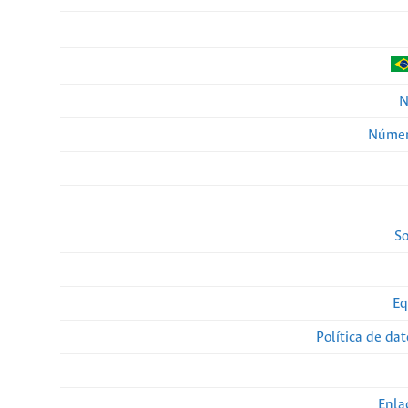
N
Númer
So
Eq
Política de da
Enla