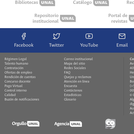
Bibliotecas
Catálogo
Rec
Repositorio
Portal de
institucional
revistas
Facebook
Twitter
YouTube
Email
Régimen Legal
Correo institucional
Co
Talento humano
Mapa del sitio
Av
Contratación
Redes Sociales
40
Ofertas de empleo
FAQ
He
Rendición de cuentas
Quejas y reclamos
Un
Concurso docente
Atención en línea
Bo
Pago Virtual
Encuesta
(+
Control interno
Contáctenos
00
Calidad
Estadísticas
© 
Buzón de notificaciones
Glosario
Al
di
Ac
Ac