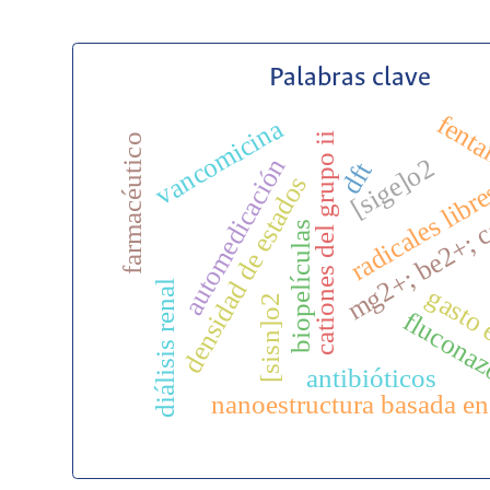
Palabras clave
fenta
vancomicina
cationes del grupo ii
farmacéutico
[sige]o2
automedicación
dft
densidad de estados
radicales libr
mg2+; be2+; 
biopelículas
diálisis renal
gasto 
[sisn]o2
flucona
antibióticos
nanoestructura basada en