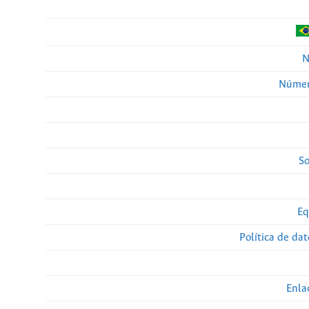
N
Númer
So
Eq
Política de da
Enla