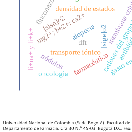
fluconazol
membrana cel
densidad de estados
mg2+; be2+; ca2+
[sisn]o2
cationes del grup
alopecia
[sige]o2
antibió
li+na+ y li+k+
dft
gasto en
transporte iónico
farmacéutico
nódulos
oncología
Universidad Nacional de Colombia (Sede Bogotá). Facultad de 
Departamento de Farmacia. Cra 30 N.° 45-03. Bogotá D.C. Fa