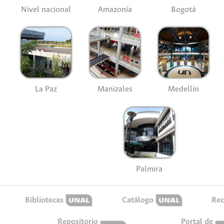
Nivel nacional
Amazonía
Bogotá
La Paz
Manizales
Medellín
Palmira
Bibliotecas
Catálogo
Rec
Repositorio
Portal de