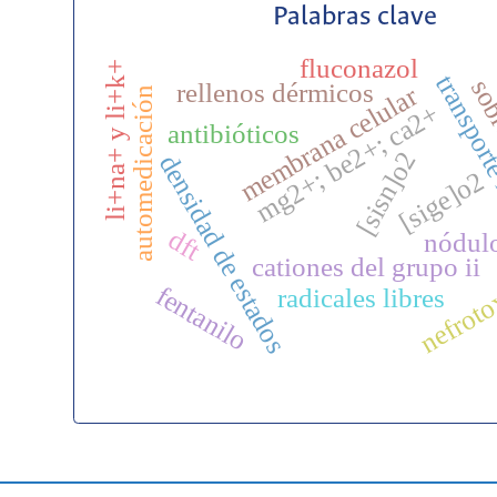
Palabras clave
fluconazol
li+na+ y li+k+
transport
sob
rellenos dérmicos
membrana celular
automedicación
mg2+; be2+; ca2+
antibióticos
[sisn]o2
densidad de estados
[sige]o2
dft
nódul
nefroto
cationes del grupo ii
fentanilo
radicales libres