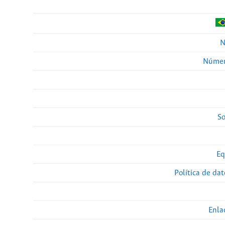
N
Númer
So
Eq
Política de da
Enla