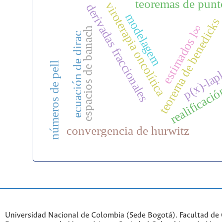
teoremas de punto
viroterapia oncolítica
derivadas fraccionales
modelagem
teorema de benedick
estimados l∞
espacios de banach
ecuación de dirac
p(x)-lap
números de pell
realificaci
convergencia de hurwitz
Universidad Nacional de Colombia (Sede Bogotá). Facultad de 