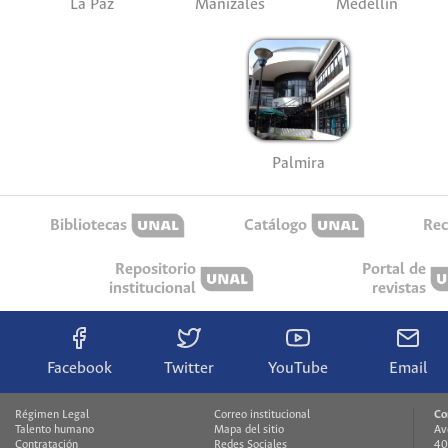
La Paz
Manizales
Medellín
Palmira
Bibliotecas
Catálogo
Rec
Repositorio
Portal de
institucional
revistas
Facebook
Twitter
YouTube
Email
Régimen Legal
Correo institucional
Co
Talento humano
Mapa del sitio
Av
Contratación
Redes Sociales
40