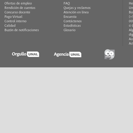
Ofertas de empleo
FAQ
He
Rendición de cuentas
Quejas y reclamos
Un
Concurso docente
Atención en línea
Bo
Pago Virtual
Encuesta
(+
Control interno
Contáctenos
00
Calidad
Estadísticas
© 
Buzón de notificaciones
Glosario
Al
di
Ac
Ac