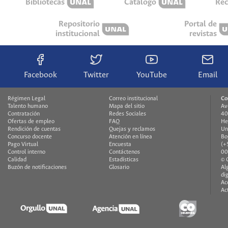
Bibliotecas
Catálogo
Rec
Repositorio
Portal de
institucional
revistas
Facebook
Twitter
YouTube
Email
Régimen Legal
Correo institucional
Co
Talento humano
Mapa del sitio
Av
Contratación
Redes Sociales
40
Ofertas de empleo
FAQ
He
Rendición de cuentas
Quejas y reclamos
Un
Concurso docente
Atención en línea
Bo
Pago Virtual
Encuesta
(+
Control interno
Contáctenos
00
Calidad
Estadísticas
© 
Buzón de notificaciones
Glosario
Al
di
Ac
Ac