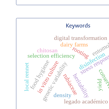
Keywords
digital transformation
entomo
dairy farms
stress respon
rooting
chitosan
disinfection
selection efficiency
food hygiene
in vitro culture
genetic variability
local rennet
conser
heritability
rubiaceae
yield
density
legado académico