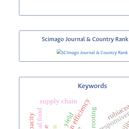
Scimago Journal & Country Rank 
Keywords
selection efficiency
supply chain
rubiace
stress responsive
rooting
yield