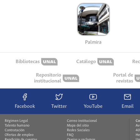
Palmira
Bibliotecas
Catálogo
Rec
Repositorio
Portal de
institucional
revistas
Facebook
Twitter
YouTube
Email
Régimen Legal
Correo institucional
Co
Talento humano
Mapa del sitio
Av
Contratación
Redes Sociales
40
Ofertas de empleo
FAQ
He
Rendición de cuentas
Quejas y reclamos
Un