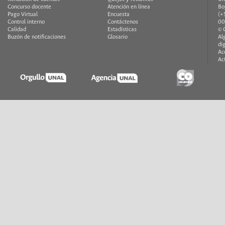
Concurso docente
Atención en línea
Bo
Pago Virtual
Encuesta
(+
Control interno
Contáctenos
00
Calidad
Estadísticas
© 
Buzón de notificaciones
Glosario
Al
di
Ac
Ac