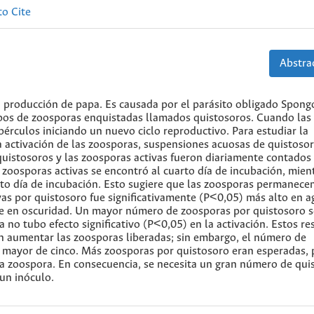
o Cite
Abstrac
 producción de papa. Es causada por el parásito obligado Spon
rupos de zoosporas enquistadas llamados quistosoros. Cuando las
bérculos iniciando un nuevo ciclo reproductivo. Para estudiar la
la activación de las zoosporas, suspensiones acuosas de quistoso
quistosoros y las zoosporas activas fueron diariamente contados
zoosporas activas se encontró al cuarto día de incubación, mien
to día de incubación. Esto sugiere que las zoosporas permanecen
as por quistosoro fue significativamente (P<0,05) más alto en a
que en oscuridad. Un mayor número de zoosporas por quistosoro s
a no tubo efecto significativo (P<0,05) en la activación. Estos r
n aumentar las zoosporas liberadas; sin embargo, el número de
 mayor de cinco. Más zoosporas por quistosoro eran esperadas,
a zoospora. En consecuencia, se necesita un gran número de qui
 un inóculo.