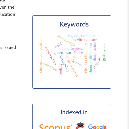
sta
iven the
lication
Keywords
legado académico
entomología
in vitro culture
chemical composition
yield
dairy farms
selection efficiency
shoot proliferation
grain yield
ts issued
conservation
food hygiene
genetic variability
disinfection
heritability
chitosan
density
local rennet
rubiaceae
rooting
Indexed in