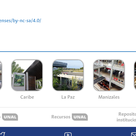
enses/by-nc-sa/4.0/
Caribe
La Paz
Manizales
Reposit
o
Recursos
instituci