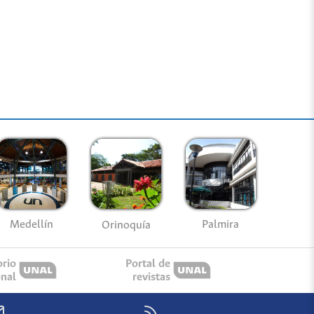
Medellín
Palmira
Orinoquía
orio
Portal de
onal
revistas