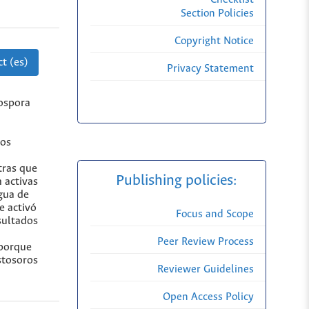
Section Policies
Copyright Notice
t (es)
Privacy Statement
gospora
ros
tras que
Publishing policies:
 activas
gua de
e activó
Focus and Scope
esultados
Peer Review Process
 porque
stosoros
Reviewer Guidelines
Open Access Policy