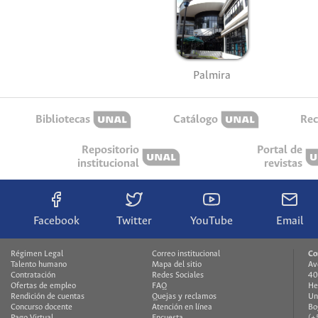
Palmira
Bibliotecas
Catálogo
Rec
Repositorio
Portal de
institucional
revistas
Facebook
Twitter
YouTube
Email
Régimen Legal
Correo institucional
Co
Talento humano
Mapa del sitio
Av
Contratación
Redes Sociales
40
Ofertas de empleo
FAQ
He
Rendición de cuentas
Quejas y reclamos
Un
Concurso docente
Atención en línea
Bo
Pago Virtual
Encuesta
(+