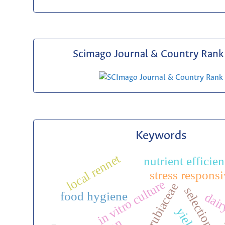
Scimago Journal & Country Rank 
Keywords
local rennet
nutrient efficie
stress respons
in vitro culture
rubiaceae
food hygiene
dair
yield