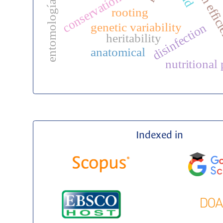
selection effi
conservation
entomología
rooting
genetic variability
disinfection
heritability
anatomical
nutritional 
Indexed in