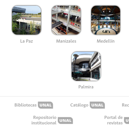
La Paz
Manizales
Medellín
Palmira
Bibliotecas
Catálogo
Rec
Repositorio
Portal de
institucional
revistas