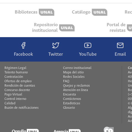
Bibliotecas
Catálogo
Rec
Repositorio
Portal de
institucional
revistas
Facebook
Twitter
YouTube
Email
Régimen Legal
Correo institucional
Co
Talento humano
Mapa del sitio
Av
Contratación
Redes Sociales
40
Ofertas de empleo
FAQ
He
Rendición de cuentas
Quejas y reclamos
Un
Concurso docente
Atención en línea
Bo
Pago Virtual
Encuesta
(+
Control interno
Contáctenos
00
Calidad
Estadísticas
© 
Buzón de notificaciones
Glosario
Al
di
Ac
Ac