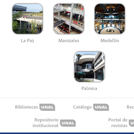
La Paz
Manizales
Medellín
Palmira
Bibliotecas
Catálogo
Rec
Repositorio
Portal de
institucional
revistas