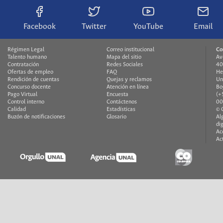
Facebook
Twitter
YouTube
Email
Régimen Legal
Correo institucional
Co
Talento humano
Mapa del sitio
Av
Contratación
Redes Sociales
40
Ofertas de empleo
FAQ
He
Rendición de cuentas
Quejas y reclamos
Un
Concurso docente
Atención en línea
Bo
Pago Virtual
Encuesta
(+
Control interno
Contáctenos
00
Calidad
Estadísticas
© 
Buzón de notificaciones
Glosario
Al
di
Ac
Ac