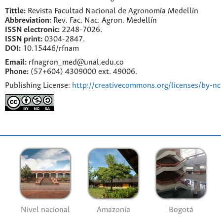
Tittle:
Revista Facultad Nacional de Agronomía Medellín
Abbreviation:
Rev. Fac. Nac. Agron. Medellín
ISSN electronic:
2248-7026.
ISSN print:
0304-2847.
DOI:
10.15446/rfnam
Email:
rfnagron_med@unal.edu.co
Phone:
(57+604) 4309000 ext. 49006.
Publishing License:
http://creativecommons.org/licenses/by-nc
Nivel nacional
Amazonía
Bogotá