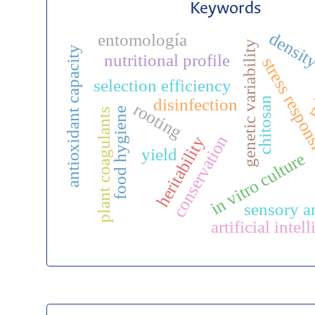
Keywords
densit
entomología
genetic variability
antioxidant capacity
nutritional profile
ru
stress respo
selection efficiency
chitosan
disinfection
rooting
food hygiene
plant coagulants
conservation
heritability
yield
in vitro culture
sensory a
artificial intel