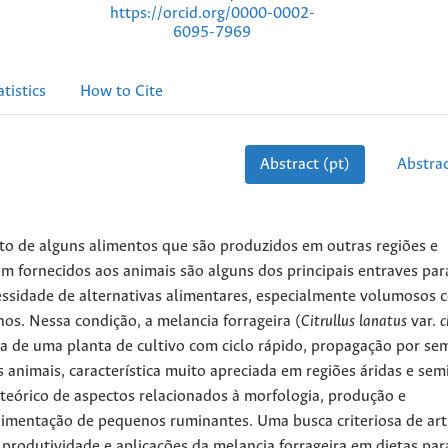
https://orcid.org/0000-0002-
6095-7969
atistics
How to Cite
Abstract (pt)
Abstrac
usto de alguns alimentos que são produzidos em outras regiões e
em fornecidos aos animais são alguns dos principais entraves par
cessidade de alternativas alimentares, especialmente volumosos 
os. Nessa condição, a melancia forrageira (
Citrullus lanatus
var.
c
ata de uma planta de cultivo com ciclo rápido, propagação por se
s animais, característica muito apreciada em regiões áridas e semi
 teórico de aspectos relacionados à morfologia, produção e
alimentação de pequenos ruminantes. Uma busca criteriosa de art
 produtividade e aplicações da melancia forrageira em dietas par