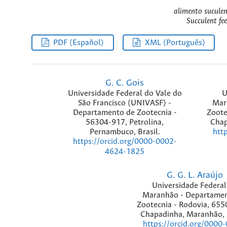
alimento suculent
Succulent fee
PDF (Español)
XML (Português)
G. C. Gois
Universidade Federal do Vale do
U
São Francisco (UNIVASF) -
Mar
Departamento de Zootecnia -
Zoote
56304-917, Petrolina,
Chap
Pernambuco, Brasil.
htt
https://orcid.org/0000-0002-
4624-1825
G. G. L. Araújo
Universidade Federal
Maranhão - Departamen
Zootecnia - Rodovia, 655
Chapadinha, Maranhão, B
https://orcid.org/0000