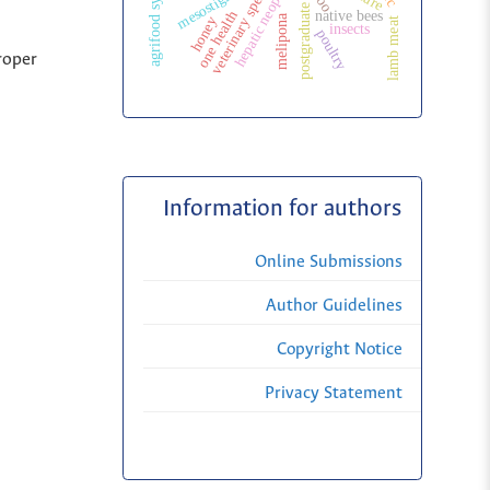
postgraduate education
veterinary specialization
agrifood systems
hepatic neoplasms
mesostigmata
zoo
one health
native bees
melipona
honey
lamb meat
insects
poultry
roper
Information for authors
Online Submissions
Author Guidelines
Copyright Notice
Privacy Statement