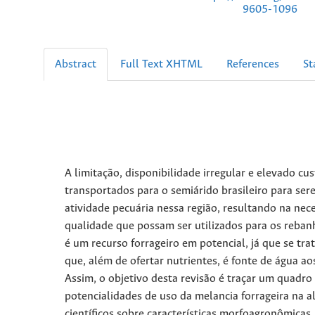
9605-1096
Abstract
Full Text XHTML
References
St
A limitação, disponibilidade irregular e elevado c
transportados para o semiárido brasileiro para ser
atividade pecuária nessa região, resultando na ne
qualidade que possam ser utilizados para os rebanh
é um recurso forrageiro em potencial, já que se tr
que, além de ofertar nutrientes, é fonte de água ao
Assim, o objetivo desta revisão é traçar um quadro
potencialidades de uso da melancia forrageira na 
científicos sobre características morfoagronômicas,