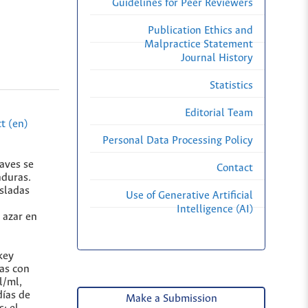
Guidelines for Peer Reviewers
Publication Ethics and
Malpractice Statement
Journal History
Statistics
Editorial Team
t (en)
Personal Data Processing Policy
 aves se
Contact
aduras.
isladas
Use of Generative Artificial
Intelligence (AI)
 azar en
key
tas con
l/ml,
días de
Make a Submission