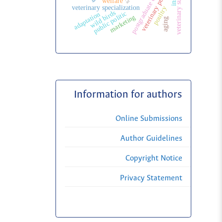
veterinary public health
postgraduate education
veterinary surgery
welfare
veterinary specialization
poultry
wild birds
public politic
adaptation
marketing
aging
Information for authors
Online Submissions
Author Guidelines
Copyright Notice
Privacy Statement