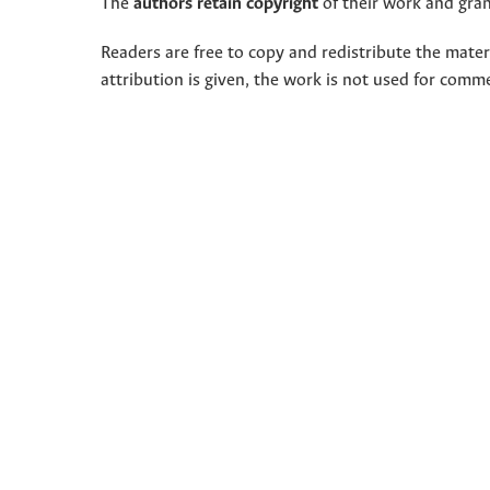
The
authors retain copyright
of their work and grant
Readers are free to copy and redistribute the mate
attribution is given, the work is not used for comm