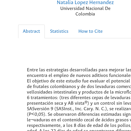
Natalia Lopez Hernandez
Universidad Nacional De
Colombia
Abstract
Statistics
How to Cite
Entre las estrategias desarrolladas para mejorar las
encuentra el empleo de nuevos aditivos funcionales 
El objetivo de este estudio fue evaluar el potencial
de frutales colombianos y de dos levaduras comerci
vellosidades intestinales y productos de la microfl
6 tratamientos: (tres diferentes cepas de levadura
presentación seca y AB vista®) y un control sin le
SASversión 9 (SASInst., Inc. Cary. N. C.), se real
(P<0,05). Se observaron diferencias estimadas signi
le¬vaduras en el contenido cecal de ácidos grasos 
respectivamente, a los 8 días de edad de los pollo