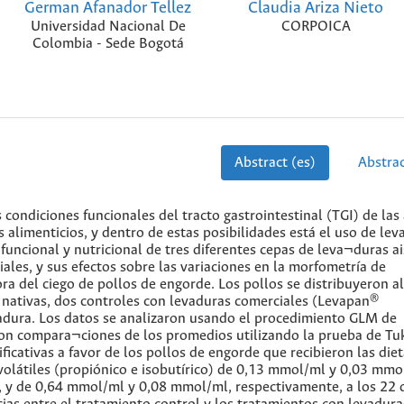
German Afanador Tellez
Claudia Ariza Nieto
Universidad Nacional De
CORPOICA
Colombia - Sede Bogotá
Abstract (es)
Abstrac
 condiciones funcionales del tracto gastrointestinal (TGI) de las
alimenticios, y dentro de estas posibilidades está el uso de lev
 funcional y nutricional de tres diferentes cepas de leva¬duras a
ales, y sus efectos sobre las variaciones en la morfometría de
ora del ciego de pollos de engorde. Los pollos se distribuyeron al
s nativas, dos controles con levaduras comerciales (Levapan®
vadura. Los datos se analizaron usando el procedimiento GLM de
izaron compara¬ciones de los promedios utilizando la prueba de Tu
ficativas a favor de los pollos de engorde que recibieron las die
volátiles (propiónico e isobutírico) de 0,13 mmol/ml y 0,03 mmo
s, y de 0,64 mmol/ml y 0,08 mmol/ml, respectivamente, a los 22 