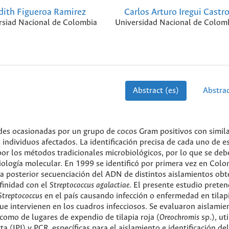
dith Figueroa Ramirez
Carlos Arturo Iregui Castr
rsiad Nacional de Colombia
Universidad Nacional de Colom
Abstract (es)
Abstrac
es ocasionadas por un grupo de cocos Gram positivos con simil
 individuos afectados. La identificación precisa de cada uno de e
or los métodos tradicionales microbiológicos, por lo que se deb
iología molecular. En 1999 se identificó por primera vez en Colo
 La posterior secuenciación del ADN de distintos aislamientos ob
finidad con el
Streptococcus agalactiae
. El presente estudio prete
Streptococcus
en el país causando infección o enfermedad en tilap
 que intervienen en los cuadros infecciosos. Se evaluaron aislamie
í como de lugares de expendio de tilapia roja (
Oreochromis
sp.), ut
a (IPI) y PCR, específicas para el aislamiento e identificación de