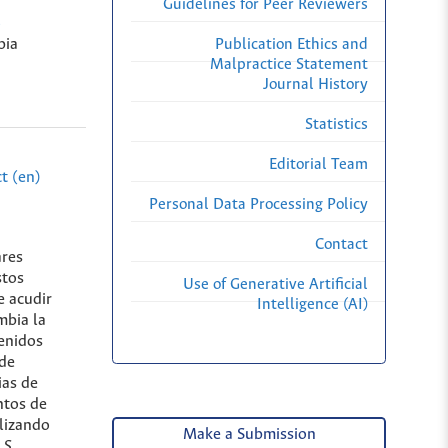
Guidelines for Peer Reviewers
o
Publication Ethics and
bia
Malpractice Statement
Journal History
Statistics
Editorial Team
t (en)
Personal Data Processing Policy
Contact
ares
stos
Use of Generative Artificial
e acudir
Intelligence (AI)
mbia la
tenidos
nde
ias de
ntos de
ilizando
Make a Submission
l
S.