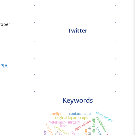
roper
Twitter
APIA
Keywords
food safety
contaminants
melipona
adaptation
surgical laparoscopy
agriculture
veterinary surgery
welfare
insects
honey
zoo