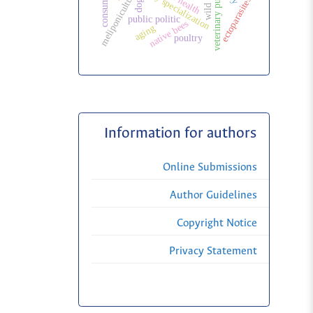
veterinary public health
veterinary specialization
wild birds
one health
meliponiculture
consumer
dogs
ectoparasites
public politic
native bees
aging
poultry
Information for authors
Online Submissions
Author Guidelines
Copyright Notice
Privacy Statement